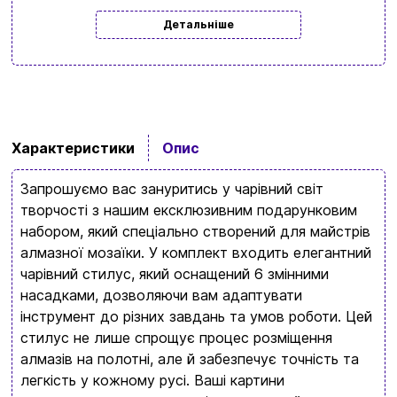
Детальніше
Вхід
Реєстрація
Бренди
Характеристики
Опис
Доставка та оплата
Запрошуємо вас зануритись у чарівний світ
Новини та статті
творчості з нашим ексклюзивним подарунковим
набором, який спеціально створений для майстрів
Повернення та обмін товарів
алмазної мозаїки. У комплект входить елегантний
Ваш кошик зараз порожній
Політика конфіденційності
чарівний стилус, який оснащений 6 змінними
насадками, дозволяючи вам адаптувати
Контакти
Перегляньте асортимент нашого магазину і ви
інструмент до різних завдань та умов роботи. Цей
обовʼязково знайдете щось цікавеньке
стилус не лише спрощує процес розміщення
алмазів на полотні, але й забезпечує точність та
+380996393746
легкість у кожному русі. Ваші картини