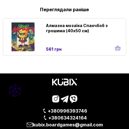
На
Так
Переглядали раніше
підрамнику
Алмазна мозаїка Спанчбоб з
грошима (40х50 см)
561 грн
+380996393746
+380634324164
kubix.boardgames@gmail.com