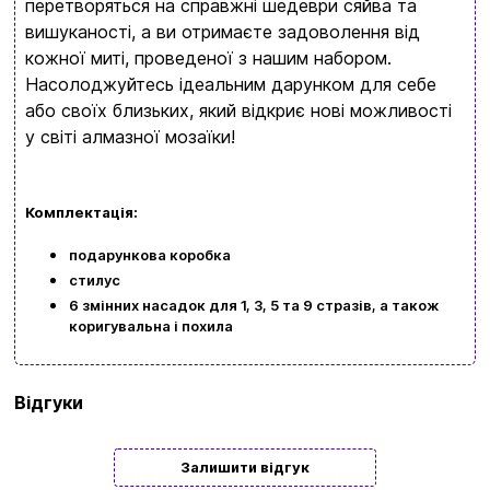
+380634324164
перетворяться на справжні шедеври сяйва та
вишуканості, а ви отримаєте задоволення від
Замовити дзвінок
кожної миті, проведеної з нашим набором.
Насолоджуйтесь ідеальним дарунком для себе
kubix.boardgames@gmail.com
або своїх близьких, який відкриє нові можливості
у світі алмазної мозаїки!
Мова сайту:
UA
ㅤRU
Комплектація:
подарункова коробка
стилус
6 змінних насадок для 1, 3, 5 та 9 стразів, а також
коригувальна і похила
Бренд
Strateg
Відгуки
Тип
Аксесуари |
Подарункові
Залишити відгук