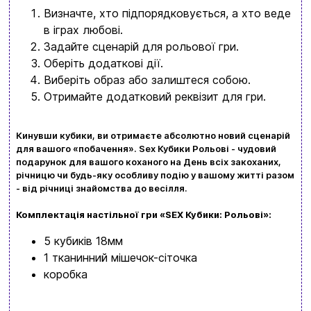
Визначте, хто підпорядковується, а хто веде
+380634324164
в іграх любові.
Задайте сценарій для рольової гри.
Замовити дзвінок
Оберіть додаткові дії.
Виберіть образ або залиштеся собою.
kubix.boardgames@gmail.com
Отримайте додатковий реквізит для гри.
Мова сайту:
UA
ㅤRU
Кинувши кубики, ви отримаєте абсолютно новий сценарій
для вашого «побачення».
Sex Кубики Рольові
- чудовий
подарунок для вашого коханого на День всіх закоханих,
річницю чи будь-яку особливу подію у вашому житті разом
- від річниці знайомства до весілля.
Комплектація настільної гри «SEX Кубики: Рольові»:
5 кубиків 18мм
1 тканинний мішечок-сіточка
коробка