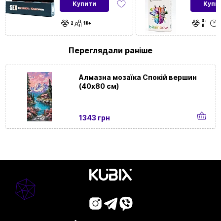
Купити
Купи
3-
2
18+
6
Переглядали раніше
Алмазна мозаїка Спокій вершин
(40х80 см)
1343 грн