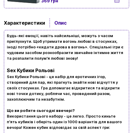
369 грн
Характеристики
Опис
Вхід
Реєстрація
Будь-які емоції, навіть найсильніші, можуть з часом
приглухнути. Щоб утримати вогонь любові в стосунках,
іноді потрібно «кидати дрова в вогонь». Спеціальні ігри є
Бренди
чудовим засобом рознообразити звичайне інтимне життя
та розпалити полум'я любові знову!
Доставка та оплата
Sex Кубики Рольові
Новини та статті
Sex Кубики Рольові
- це набір для еротичних ігор,
створений для пар, які прагнуть знайти нові відчуття у
Повернення та обмін товарів
своїх стосунках. Гра допомагає відкритися та відкрити
нові точки дотику, роблячи час, проведений разом,
Ваш кошик зараз порожній
захоплюючим та незабутнім.
Політика конфіденційності
Що ви робите сьогодні ввечері?
Контакти
Перегляньте асортимент нашого магазину і ви
Використання цього набору - це легко. Просто киньте
п'ять кубиків і оберіть один із 1000 варіантів для вашого
обовʼязково знайдете щось цікавеньке
вечора! Кожен кубик відповідає за свій аспект гри:
+380996393746