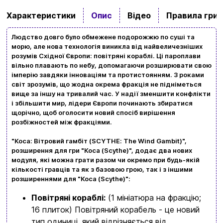
Характеристики
Опис
Відео
Правила гри
Людство довго було обмежене подорожжю по суші та
морю, але нова технологія виникла від найвеличезніших
розумів Східної Європи: повітряні кораблі. Ці пароплави
вільно плавають по небу, допомагаючи розширювати свою
імперію завдяки інноваціям та протистоянням. З роками
світ зрозумів, що жодна окрема фракція не підніметься
Вхід
Реєстрація
вище за іншу на тривалий час. У надії зменшити конфлікти
і збільшити мир, лідери Європи починають збиратися
щорічно, щоб оголосити новий спосіб вирішення
Бренди
розбіжностей між фракціями.
Доставка та оплата
"Коса: Вітровий гамбіт (SCYTHE: The Wind Gambit)",
розширення для гри "Коса (Scythe)", додає два нових
Новини та статті
модуля, які можна грати разом чи окремо при будь-якій
кількості гравців та як з базовою грою, так і з іншими
Повернення та обмін товарів
розширеннями для "Коса (Scythe)":
Ваш кошик зараз порожній
Повітряні кораблі:
(1 мініатюра на фракцію;
Політика конфіденційності
16 плиток) Повітряний корабель - це новий
Контакти
Перегляньте асортимент нашого магазину і ви
тип одиниці, який відрізняється від