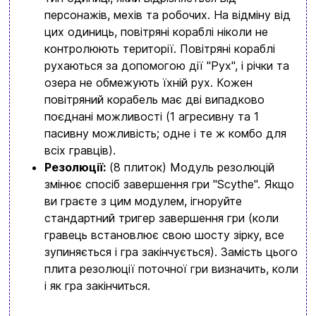
персонажів, мехів та робочих. На відміну від
обовʼязково знайдете щось цікавеньке
цих одиниць, повітряні кораблі ніколи не
+380996393746
контролюють території. Повітряні кораблі
рухаються за допомогою дії "Рух", і річки та
+380634324164
озера не обмежують їхній рух. Кожен
Замовити дзвінок
повітряний корабель має дві випадково
поєднані можливості (1 агресивну та 1
kubix.boardgames@gmail.com
пасивну можливість; одне і те ж комбо для
всіх гравців).
Мова сайту:
Резолюції:
(8 плиток) Модуль резолюцій
UA
ㅤRU
змінює спосіб завершення гри "Scythe". Якщо
ви граєте з цим модулем, ігноруйте
стандартний тригер завершення гри (коли
гравець встановлює свою шосту зірку, все
зупиняється і гра закінчується). Замість цього
плита резолюції поточної гри визначить, коли
і як гра закінчиться.