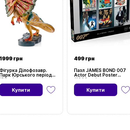
щось цікавеньке
+380996393746
+380634324164
Замовити дзвінок
kubix.boardgames@gmail.com
1999 грн
499 грн
Фігурка Ділофозавр.
Пазл JAMES BOND 007
Мова сайту:
Парк Юрського періоду
Actor Debut Poster
(Dilophosaurus.
(1000 шт.)
UA
ㅤRU
JURASSIC PARK)
Купити
Купити