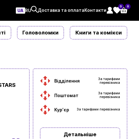
0
0
Доставка та оплата
Контакти
UA
ㅤRU
ті
Головоломки
Книги та комікси
За тарифами
Відділення
перевізника
STARS
За тарифами
Поштомат
перевізника
Курʼєр
За тарифами перевізника
Детальніше