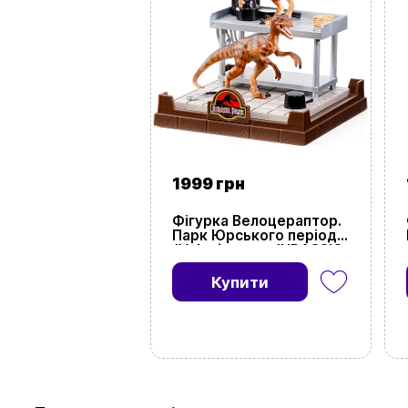
1999 грн
Фігурка Велоцераптор.
Парк Юрського періоду
(Velociraptor. JURASSIC
PARK Velociraptor)
Купити