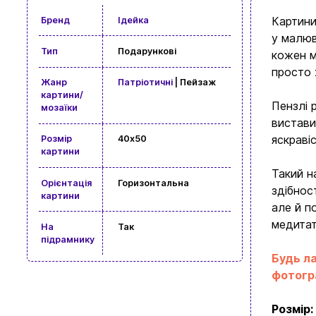
Картини
Бренд
Ідейка
у малюв
Тип
Подарункові
кожен м
просто 
Жанр
Патріотичні
| Пейзаж
картини/
Пензлі 
мозаїки
вистави
яскраві
Розмір
40x50
картини
Такий н
Орієнтація
Горизонтальна
здібнос
картини
але й п
медитат
На
Так
підрамнику
Будь ла
фотогра
Розмір