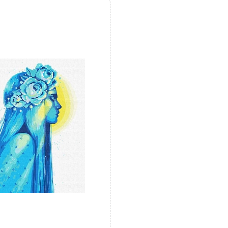
UA
ㅤRU
н