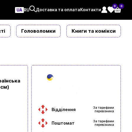
0
0
Доставка та оплата
Контакти
UA
ㅤRU
ті
Головоломки
Книги та комікси
раїнська
 см)
За тарифами
Відділення
перевізника
За тарифами
Поштомат
перевізника