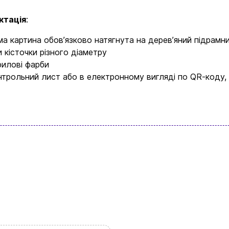
ктація
:
Повернення та обмін товарів
ма картина обовʼязково натягнута на деревʼяний підрамн
Ваш кошик зараз порожній
и кісточки різного діаметру
Політика конфіденційності
рилові фарби
нтрольний лист або в електронному вигляді по QR-коду,
Контакти
асортимент нашого магазину і ви обовʼязк
щось цікавеньке
+380996393746
+380634324164
Замовити дзвінок
kubix.boardgames@gmail.com
Мова сайту: