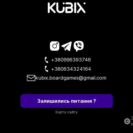
+380996393746
+380634324164
kubix.boardgames@gmail.com
Залишились питання ?
Карта сайту