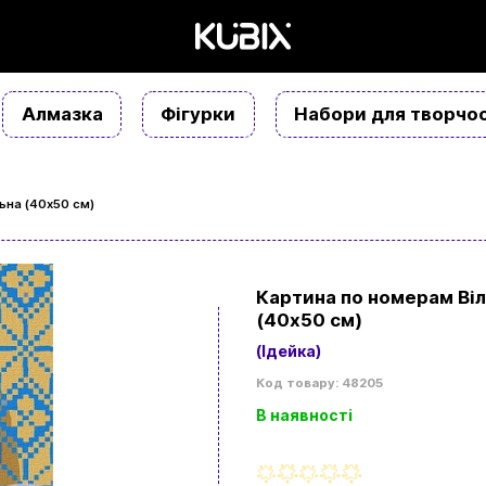
Алмазка
Фігурки
Набори для творчос
ьна (40х50 см)
Картина по номерам Ві
(40х50 см)
(Ідейка)
Код товару: 48205
В наявності