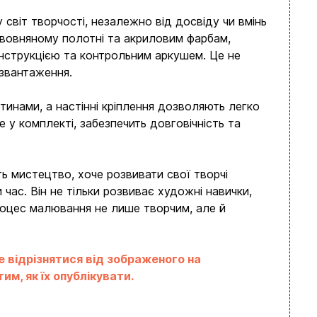
світ творчості, незалежно від досвіду чи вмінь
вовняному полотні та акриловим фарбам,
нструкцією та контрольним аркушем. Це не
озвантаження.
инами, а настінні кріплення дозволяють легко
 у комплекті, забезпечить довговічність та
ь мистецтво, хоче розвивати свої творчі
час. Він не тільки розвиває художні навички,
процес малювання не лише творчим, але й
е відрізнятися від зображеного на
м, як їх опублікувати.