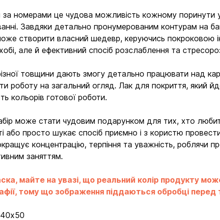
 за номерами це чудова можливість кожному поринути у 
анні. Завдяки детально пронумерованим контурам на ба
оже створити власний шедевр, керуючись покроковою і
хобі, але й ефективний спосіб розслаблення та стресор
різної товщини дають змогу детально працювати над карт
ти роботу на загальний огляд. Лак для покриття, який йде
сть кольорів готової роботи.
абір може стати чудовим подарунком для тих, хто любит
ті або просто шукає спосіб приємно і з користю провести 
окращує концентрацію, терпіння та уважність, роблячи 
ивним заняттям.
ска, майте на увазі, що реальний колір продукту мож
Вхід
Реєстрація
фії, тому що зображення піддаються обробці перед ти
:
40х50
Бренди