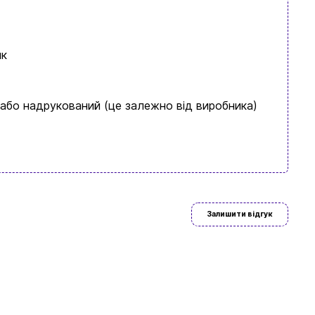
ик
 або надрукований (це залежно від виробника)
ово знайдете
Залишити відгук