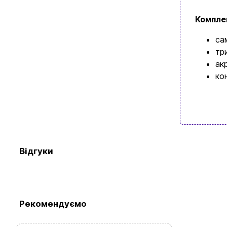
Компле
са
тр
ак
ко
Перегляньте 
Відгуки
Рекомендуємо