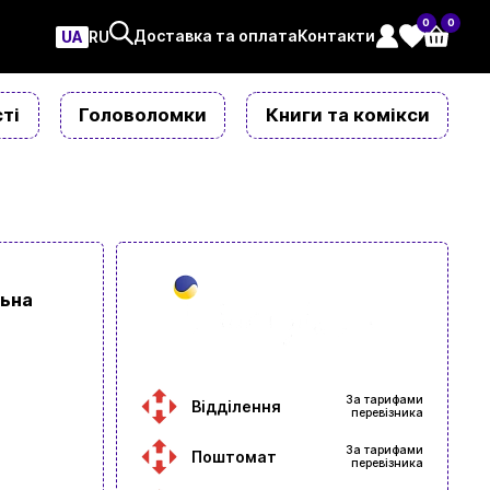
0
0
Доставка та оплата
Контакти
UA
ㅤRU
ті
Головоломки
Книги та комікси
льна
За тарифами
Відділення
перевізника
За тарифами
Поштомат
перевізника