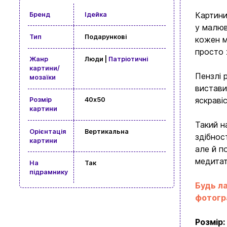
Картини
Бренд
Ідейка
у малюв
Тип
Подарункові
кожен м
просто 
Жанр
Люди |
Патріотичні
картини/
Пензлі 
мозаїки
вистави
яскраві
Розмір
40x50
картини
Такий н
Орієнтація
Вертикальна
здібнос
картини
але й п
медитат
На
Так
підрамнику
Будь ла
фотогра
Розмір