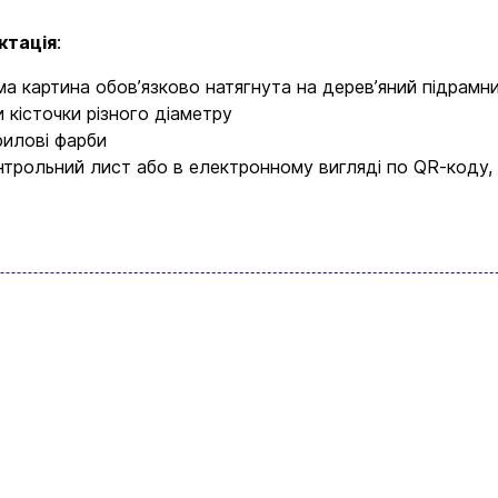
ктація
:
Доставка та оплата
ма картина обовʼязково натягнута на деревʼяний підрамн
Новини та статті
и кісточки різного діаметру
рилові фарби
Повернення та обмін товарів
нтрольний лист або в електронному вигляді по QR-коду,
Ваш кошик зараз порожній
Політика конфіденційності
Контакти
асортимент нашого магазину і ви обовʼязк
щось цікавеньке
+380996393746
+380634324164
Замовити дзвінок