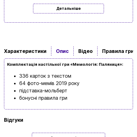
Детальніше
Вхід
Реєстрація
Бренди
Доставка та оплата
Характеристики
Опис
Відео
Правила гри
Новини та статті
Комплектація настільної гри «Мемологія: Паляниця»:
Повернення та обмін товарів
336 карток з текстом
64 фото-мемів 2019 року
Ваш кошик зараз порожній
Політика конфіденційності
підставка-мольберт
бонусні правила гри
Контакти
Перегляньте асортимент нашого магазину і ви
обовʼязково знайдете щось цікавеньке
Бренд
Memo Games
Відгуки
+380996393746
Мова
Українська
+380634324164