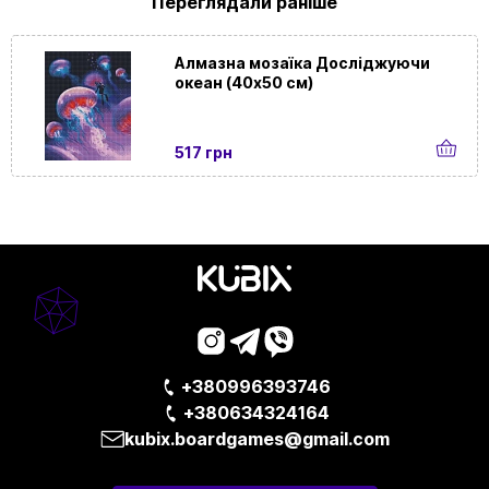
Переглядали раніше
Алмазна мозаїка Досліджуючи
океан (40х50 см)
517 грн
+380996393746
+380634324164
kubix.boardgames@gmail.com