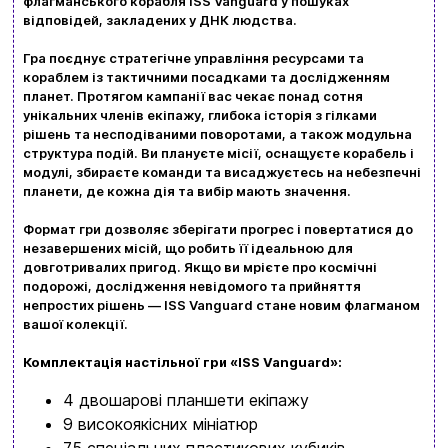
флагманського корабля ISS Vanguard у пошуках
відповідей, закладених у ДНК людства.
Гра поєднує стратегічне управління ресурсами та
кораблем із тактичними посадками та дослідженням
Вхід
Реєстрація
планет. Протягом кампанії вас чекає понад сотня
унікальних членів екіпажу, глибока історія з гілками
рішень та несподіваними поворотами, а також модульна
Бренди
структура подій. Ви плануєте місії, оснащуєте корабель і
модулі, збираєте команди та висаджуєтесь на небезпечні
Доставка та оплата
планети, де кожна дія та вибір мають значення.
Новини та статті
Формат гри дозволяє зберігати прогрес і повертатися до
незавершених місій, що робить її ідеальною для
Повернення та обмін товарів
довготривалих пригод. Якщо ви мрієте про космічні
подорожі, дослідження невідомого та прийняття
Ваш кошик зараз порожній
непростих рішень — ISS Vanguard стане новим флагманом
Політика конфіденційності
вашої колекції.
Контакти
Перегляньте асортимент нашого магазину і ви
Комплектація настільної гри «ISS Vanguard»:
обовʼязково знайдете щось цікавеньке
4 двошарові планшети екіпажу
+380996393746
9 високоякісних мініатюр
75 спеціальних пластикових кубиків