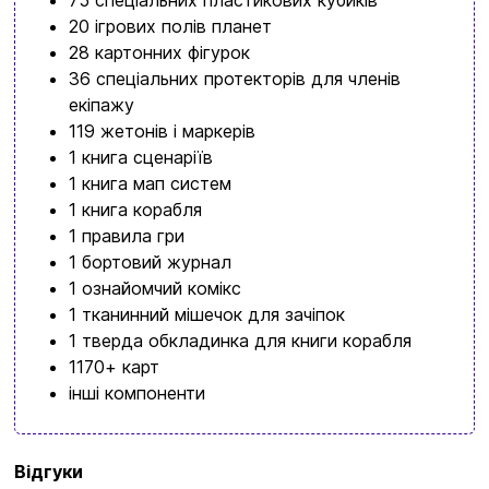
+380634324164
20 ігрових полів планет
28 картонних фігурок
Замовити дзвінок
36 спеціальних протекторів для членів
kubix.boardgames@gmail.com
екіпажу
119 жетонів і маркерів
Мова сайту:
1 книга сценаріїв
UA
ㅤRU
1 книга мап систем
1 книга корабля
1 правила гри
1 бортовий журнал
1 ознайомчий комікс
1 тканинний мішечок для зачіпок
1 тверда обкладинка для книги корабля
1170+ карт
інші компоненти
Бренд
Ігромаг
Відгуки