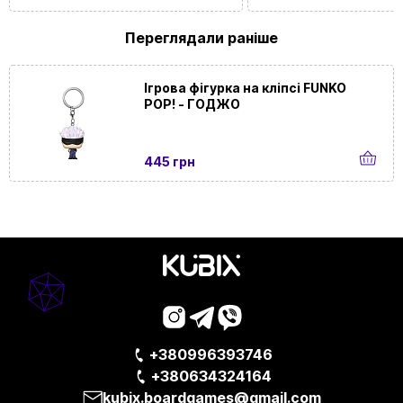
компанії |
Для одного
|
Для підлітків
|
Для
хлопчиків
Переглядали раніше
Тип
Дорогі | Кооперативні | Подарункові
Ігрова фігурка на кліпсі FUNKO
POP! - ГОДЖО
Для подій
Домашні | У офіс
та локацій
445 грн
З чим
З кубиком
|
З фішками
+380996393746
+380634324164
kubix.boardgames@gmail.com