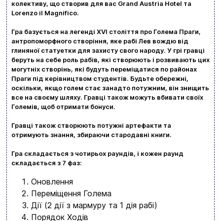
колективу, що створив для вас Grand Austria Hotel та
Lorenzo il Magnifico.
Гра базується на легенді XVI століття про Голема Праги,
антропоморфного створіння, яке рабі Лев вождю від
глиняної статуетки для захисту свого народу. У грі гравці
беруть на себе роль рабів, які створюють і розвивають цих
могутніх створінь, які будуть переміщатися по районах
Праги під керівництвом студентів. Будьте обережні,
оскільки, якщо голем стає занадто потужним, він знищить
все на своєму шляху. Гравці також можуть вбивати своїх
Големів, щоб отримати бонуси.
Гравці також створюють потужні артефакти та
отримують знання, збираючи стародавні книги.
Гра складається з чотирьох раундів, і кожен раунд
складається з 7 фаз:
Оновлення
Переміщення Голема
Дії (2 дії з мармуру та 1 дія рабі)
Порядок Ходів