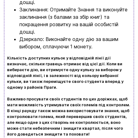
дошці.
Вхід
Реєстрація
Заклинання: Отримайте Знання та виконуйте
заклинання (з балами за збір книг) та
Бренди
покращення розвитку на вашій особистій
дошці.
Доставка та оплата
Дзеркало: Виконайте одну дію за вашим
вибором, сплачуючи 1 монету.
Новини та статті
Кількість доступних кульок у відповідній лінії дії
Повернення та обмін товарів
визначає, скільки гравець отримає від цієї дії. Коли ви
Ваш кошик зараз порожній
вибираєте дію, ви отримуєте одну кульку за вибором у
Політика конфіденційності
відповідній лінії, і в залежності від кольору вибраної
кульки, ви також переміщуєте свого студента вперед у
Контакти
Перегляньте асортимент нашого магазину і ви
одному з районів Праги.
обовʼязково знайдете щось цікавеньке
Важливо просувати своїх студентів по цих доріжках, щоб
мати можливість утримувати своїх големів під контролем.
+380996393746
В кінці раунду також можна використовувати знання, щоб
контролювати голема, який перевершив своїх студентів,
+380634324164
але якщо одне з цих створінь не контролюється, воно
може стати небезпечним і знищити квартал, після чого
Замовити дзвінок
його доведеться знищити та поховати!