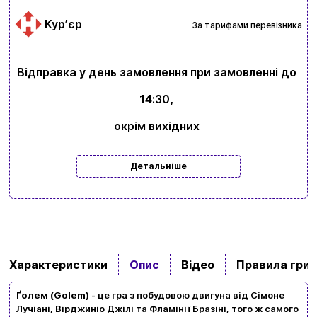
Курʼєр
За тарифами перевізника
Відправка у день замовлення при замовленні до
14:30,
окрім вихідних
Детальніше
Характеристики
Опис
Відео
Правила гри
Ґолем (Golem)
- це гра з побудовою двигуна від Сімоне
Лучіані, Вірджиніо Джілі та Фламінії Бразіні, того ж самого