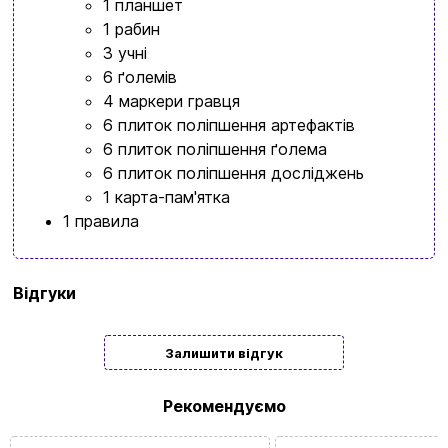
1 планшет
1 рабин
3 учні
6 ґолемів
4 маркери гравця
6 плиток поліпшення артефактів
6 плиток поліпшення ґолема
6 плиток поліпшення досліджень
1 карта-пам'ятка
1 правила
Бренд
Lord of Boards
Відгуки
Мова
Українська
| Мовонезалежна
Залишити відгук
Кількість
1 | 2 | 3 | 4
гравців
Рекомендуємо