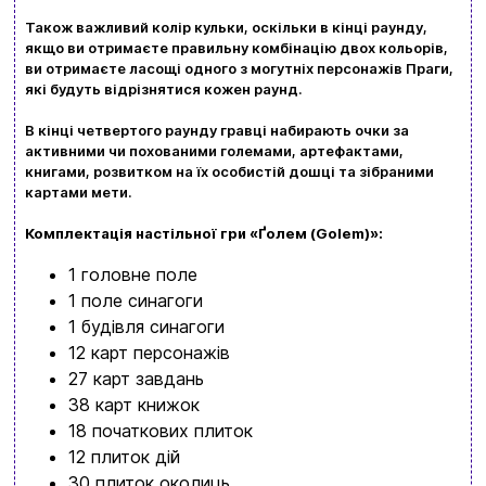
kubix.boardgames@gmail.com
Також важливий колір кульки, оскільки в кінці раунду,
якщо ви отримаєте правильну комбінацію двох кольорів,
ви отримаєте ласощі одного з могутніх персонажів Праги,
Мова сайту:
які будуть відрізнятися кожен раунд.
UA
ㅤRU
В кінці четвертого раунду гравці набирають очки за
активними чи похованими големами, артефактами,
книгами, розвитком на їх особистій дошці та зібраними
картами мети.
Комплектація настільної гри «Ґолем (Golem)»:
1 головне поле
1 поле синагоги
1 будівля синагоги
12 карт персонажів
27 карт завдань
38 карт книжок
18 початкових плиток
12 плиток дій
30 плиток околиць