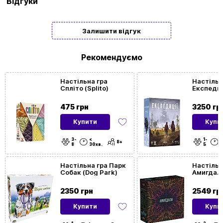
Відгуки
Мова
Українська
Залишити відгук
Кількість
1 | 2 | 3 | 4
гравців
Рекомендуємо
Вікова
7
Настільна гра
Настільн
Спліто (Splito)
Експедиц
категорія
(Expediti
475 грн
3250 гр
Час гри
< 30хв. | < 60хв. | > 60хв.
Купити
Купи
3-
<
1-
>
Посилання
8+
8
30хв.
5
6
на BGG
Настільна гра Парк
Настільн
Собак (Dog Park)
Амигдал
Рейтинг
8.2
(Amygdal
BGG
2350 грн
2549 гр
Купити
Купи
Для кого
Для двох
|
Для дівчаток
|
Для дітей
|
Для