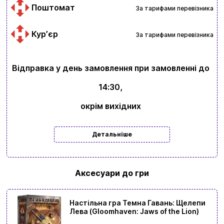
Поштомат
За тарифами перевізника
Курʼєр
За тарифами перевізника
Відправка у день замовлення при замовленні до
14:30,
Вхід
Реєстрація
окрім вихідних
Бренди
Детальніше
Доставка та оплата
Новини та статті
Аксесуари до гри
Повернення та обмін товарів
Настільна гра Темна Гавань: Щелепи
Ваш кошик зараз порожній
Лева (Gloomhaven: Jaws of the Lion)
Політика конфіденційності