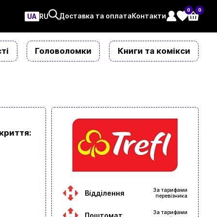
0
0
Доставка та оплата
Контакти
UA
ㅤRU
ті
Головоломки
Книги та комікси
дкриття:
За тарифами
Відділення
перевізника
За тарифами
Поштомат