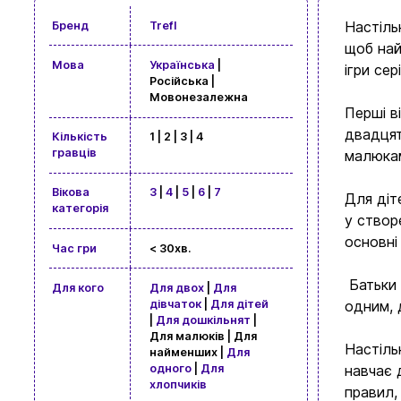
Настіль
Бренд
Trefl
щоб най
Мова
Українська
|
ігри се
Російська |
Мовонезалежна
Перші в
двадцят
Кількість
1 | 2 | 3 | 4
гравців
малюкам
Вікова
3
|
4
|
5
|
6
|
7
Для діт
категорія
у створ
основні 
Час гри
< 30хв.
Батьки 
Для кого
Для двох
|
Для
одним, 
дівчаток
|
Для дітей
|
Для дошкільнят
|
Для малюків | Для
Настіль
найменших |
Для
навчає 
одного
|
Для
хлопчиків
правил,