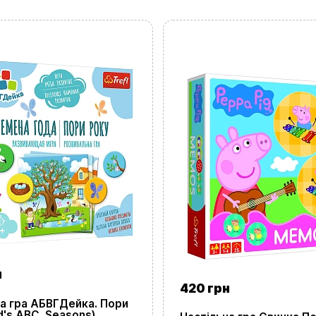
UA
ㅤRU
н
420 грн
на гра АБВГДейка. Пори
d's ABC. Seasons)