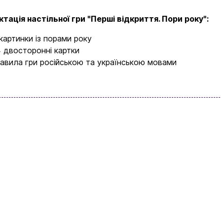
тація настільної гри "Перші відкриття. Пори року":
картинки із порами року
 двосторонні картки
авила гри російською та українською мовами
Вхід
Реєстрація
Бренди
Доставка та оплата
Новини та статті