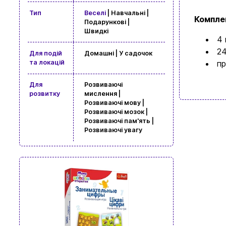
Тип
Веселі
| Навчальні |
Комплек
Подарункові |
Швидкі
4 
24
Для подій
Домашні | У садочок
пр
та локацій
Для
Розвиваючі
розвитку
мислення |
Розвиваючі мову |
Розвиваючі мозок |
Розвиваючі пам'ять |
Розвиваючі увагу