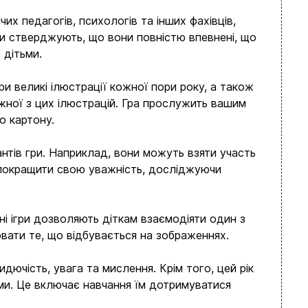
х педагогів, психологів та інших фахівців,
и стверджують, що вони повністю впевнені, що
 дітьми.
ри великі ілюстрації кожної пори року, а також
жної з цих ілюстрацій. Гра прослужить вашим
о картону.
іантів гри. Наприклад, вони можуть взяти участь
о покращити свою уважність, досліджуючи
ні ігри дозволяють діткам взаємодіяти один з
ювати те, що відбувається на зображеннях.
дючість, увага та мислення. Крім того, цей рік
ьми. Це включає навчання їм дотримуватися