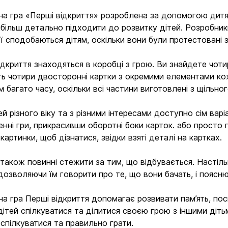
на гра «Перші відкриття» розроблена за допомогою дитячи
більш детально підходити до розвитку дітей. Розробник
рії сподобаються дітям, оскільки вони були протестовані з
ідкриття знаходяться в коробці з грою. Ви знайдете чоти
ь чотири двосторонні картки з окремими елементами ко
 багато часу, оскільки всі частини виготовлені з щільног
ей різного віку та з різними інтересами доступно сім вар
енні гри, прикрасивши оборотні боки карток. або прост
картинки, щоб дізнатися, звідки взяті деталі на картках.
також повинні стежити за тим, що відбувається. Настіль
дозволяючи їм говорити про те, що вони бачать, і поясн
на гра Перші відкриття допомагає розвивати пам’ять, поси
дітей спілкуватися та ділитися своєю грою з іншими діт
 спілкуватися та правильно грати.