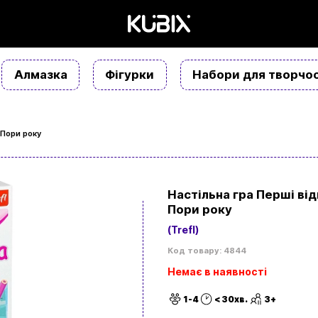
Алмазка
Фігурки
Набори для творчос
 Пори року
Настільна гра Перші ві
Пори року
(Trefl)
Код товару: 4844
Немає в наявності
1-4
< 30хв.
3+