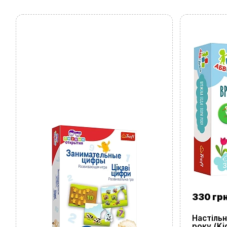
330 гр
Настіль
року (Ki