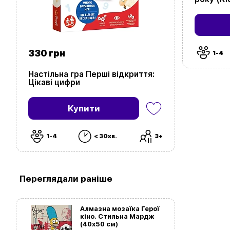
330 грн
1-4
Настільна гра Перші відкриття:
Цікаві цифри
Купити
1-4
< 30хв.
3+
Переглядали раніше
Алмазна мозаїка Герої
кіно. Стильна Мардж
(40х50 см)