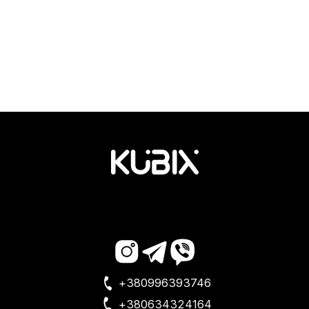
+380996393746
+380634324164