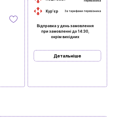
перевізника
Курʼєр
За тарифами перевізника
Відправка у день замовлення
при замовленні до 14:30,
окрім вихідних
Детальніше