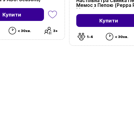
Настільна гра Свинка Пе
Мемос з Пепою (Peppa P
Memos)
Купити
Купити
< 30хв.
3+
1-4
< 30хв.