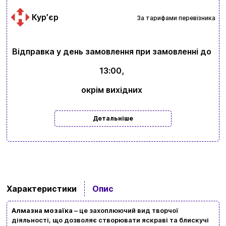
Курʼєр
За тарифами перевізника
Відправка у день замовлення при замовленні до
13:00,
окрім вихідних
Вхід
Реєстрація
Детальніше
Бренди
Доставка та оплата
Новини та статті
Характеристики
Опис
Повернення та обмін товарів
Алмазна мозаїка
– це захоплюючий вид творчої
Ваш кошик зараз порожній
Політика конфіденційності
діяльності, що дозволяє створювати яскраві та блискучі