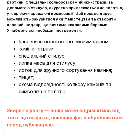
картини. Спеціальні кольорові камінчики-стрази, за
допомогою стилуса, акуратно приклеюються на полотно,
Контакти
Перегляньте асортимент нашого магазину і ви
утворюючи вражаючі композиції. Цей процес дарує
можливість зануритися у світ мистецтва та створити
обовʼязково знайдете щось цікавеньке
власний шедевр, що сяятиме яскравими барвами.
+380996393746
У наборі
є всі необхідні інструменти:
+380634324164
бавовняне полотно з клейовим шаром;
каміння-стрази;
Замовити дзвінок
спеціальний стилус;
липка маса для стилусу;
kubix.boardgames@gmail.com
лоток для зручного сортування каміння;
пінцет;
Мова сайту:
схема відповідності кольору каменів та
UA
ㅤRU
символів на полотні;
Зверніть увагу — колір може відрізнятись від
того, що на фото, оскільки фото обробляється
перед публікацією.