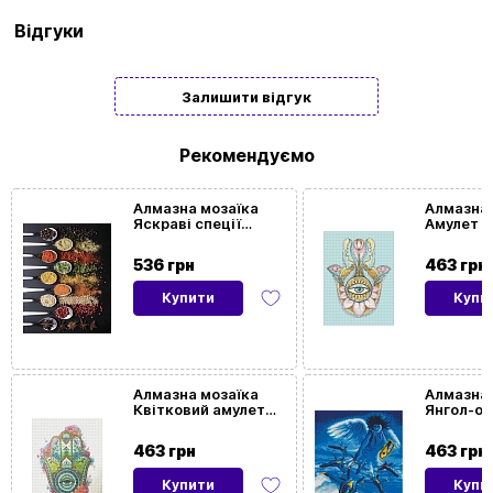
Бренд
Strateg
Відгуки
Тип
Подарункові
Залишити відгук
Жанр
Патріотичні | Транспорт
картини/
Рекомендуємо
мозаїки
Алмазна мозаїка
Алмазна 
Яскраві спеції
Амулет у
Розмір
30x40
(40х50 см)
тонах (3
картини
536 грн
463 грн
Купити
Купи
Орієнтація
Вертикальна
картини
Алмазна мозаїка
Алмазна 
Квітковий амулет
Янгол-о
(30х40 см)
України 
463 грн
463 грн
Купити
Купи