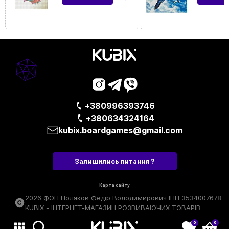
+380996393746
+380634324164
kubix.boardgames@gmail.com
Залишились питання ?
Карта сайту
2026 ФОП Поляков Федір Володимирович ІПН 3534007678
KUBIX - ІНТЕРНЕТ-МАГАЗИН РОЗВИВАЮЧИХ ТОВАРІВ
0
0