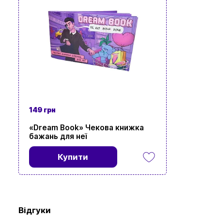
149 грн
«Dream Book» Чекова книжка
бажань для неї
Купити
Перегляньте 
Відгуки