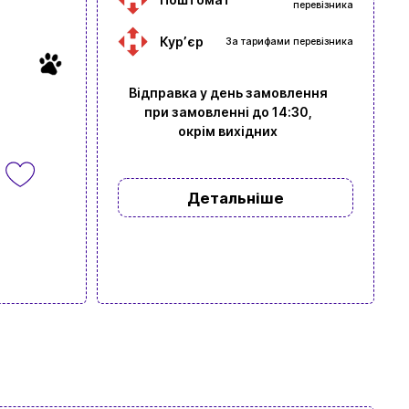
перевізника
Курʼєр
За тарифами перевізника
Відправка у день замовлення
при замовленні до 14:30,
окрім вихідних
Детальніше