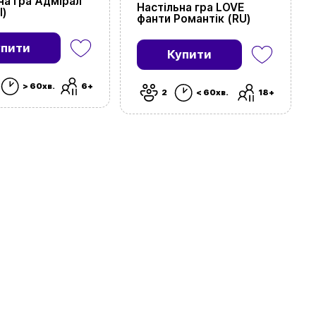
на гра Адмірал
Настільна гра LOVE
l)
фанти Романтік (RU)
упити
Купити
> 60хв.
6+
2
< 60хв.
18+