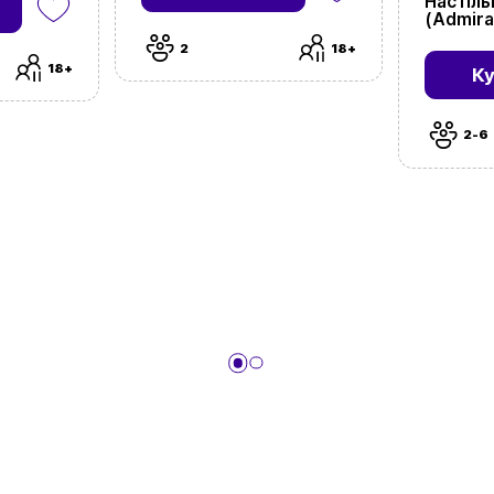
Настіль
(Admira
2
18+
18+
К
2-6