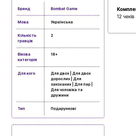
Компле
Бренд
Bombat Game
12 чеків
Мова
Українська
Кількість
2
гравців
Вікова
18+
категорія
Для кого
Для двох | Для двох
дорослих | Для
закоханих | Для пар |
Для чоловіка та
дружини
Тип
Подарункові