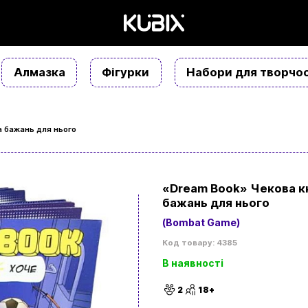
Алмазка
Фігурки
Набори для творчос
 бажань для нього
«Dream Book» Чекова 
бажань для нього
(Bombat Game)
Код товару: 4385
В наявності
2
18+