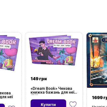
+380996393746
+380634324164
Замовити дзвінок
kubix.boardgames@gmail.com
Мова сайту:
UA
ㅤRU
149 грн
«Dream Book» Чекова
книжка бажань для неї
екова
(RU)
для неї
1699 г
Купити