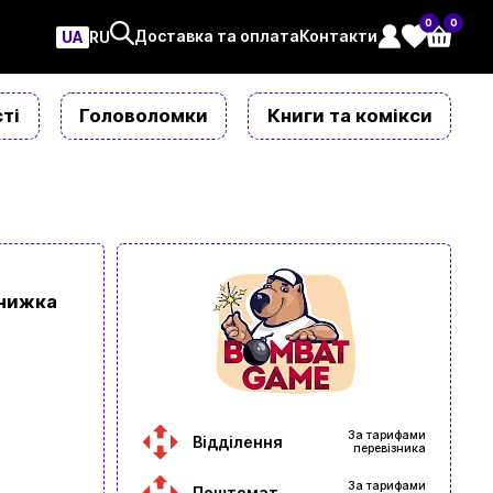
0
0
Доставка та оплата
Контакти
UA
ㅤRU
ті
Головоломки
Книги та комікси
книжка
За тарифами
Відділення
перевізника
За тарифами
Поштомат