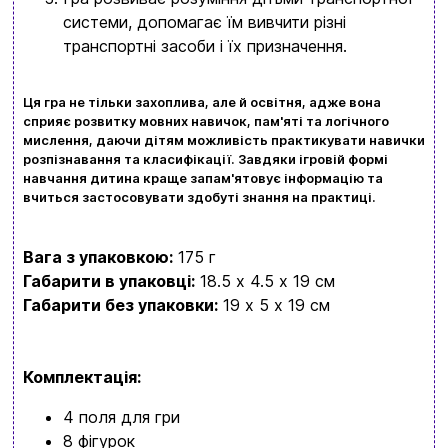
+380996393746
системи, допомагає їм вивчити різні
транспортні засоби і їх призначення.
+380634324164
Замовити дзвінок
Ця гра не тільки захоплива, але й освітня, адже вона
сприяє розвитку мовних навичок, пам'яті та логічного
kubix.boardgames@gmail.com
мислення, даючи дітям можливість практикувати навички
розпізнавання та класифікації. Завдяки ігровій формі
навчання дитина краще запам'ятовує інформацію та
Мова сайту:
вчиться застосовувати здобуті знання на практиці.
UA
ㅤRU
Вага з упаковкою:
175 г
Габарити в упаковці:
18.5 x 4.5 x 19 см
Габарити без упаковки:
19 x 5 x 19 см
Комплектація:
4 поля для гри
8 фігурок