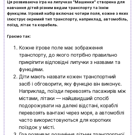
Ця розвиваюча ігра на липучках "Машинки" створена для
навчання дітей різним видам транспорту та їхнім
функціям. Ігровий набір включає чотири поля, кожне з яких
ілюструє окремий тип транспорту, наприклад, автомобіль,
поїзд, літак та корабель.
Граємо так:
Вхід
Реєстрація
Кожне ігрове поле має зображення
транспорту, до якого потрібно правильно
Бренди
прикріпити відповідні липучки з назвами та
Доставка та оплата
функціями.
Діти мають назвати кожен транспортний
Новини та статті
засіб і обговорити, яку функцію він виконує.
Наприклад, поїзди перевозять пасажирів між
Повернення та обмін товарів
містами, літаки — найшвидший спосіб
Ваш кошик зараз порожній
Політика конфіденційності
подорожувати на далекі відстані, кораблі
перевозять вантажі через моря, а автомобілі
Контакти
Перегляньте асортимент нашого магазину і ви
часто використовуються для коротких
поїздок у місті.
обовʼязково знайдете щось цікавеньке
Гра розвиває розуміння дітьми транспортної