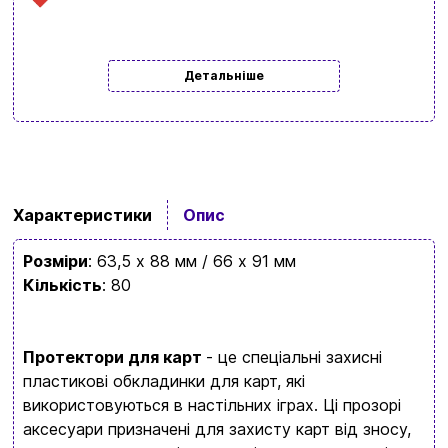
Детальніше
Вхід
Реєстрація
Характеристики
Опис
Бренди
Розміри
: 63,5 х 88 мм / 66 х 91 мм
Доставка та оплата
Кількість
: 80
Новини та статті
Повернення та обмін товарів
Протектори для карт
- це спеціальні захисні
Ваш кошик зараз порожній
пластикові обкладинки для карт, які
Політика конфіденційності
використовуються в настільних іграх. Ці прозорі
аксесуари призначені для захисту карт від зносу,
Контакти
Перегляньте асортимент нашого магазину і ви