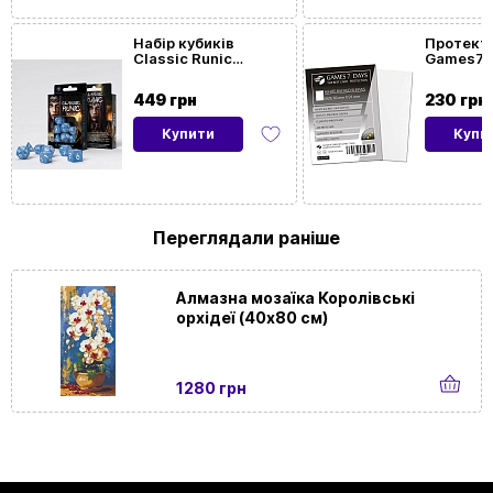
Набір кубиків
Протект
Classic Runic
Games7Da
Glacier & White Dice
мм / 63.
Set
White P
449 грн
230 грн
(80 шт)
Купити
Купи
Переглядали раніше
Алмазна мозаїка Королівські
орхідеї (40х80 см)
1280 грн