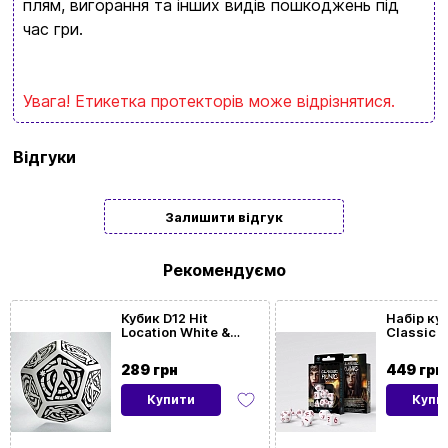
плям, вигорання та інших видів пошкоджень під
обовʼязково знайдете щось цікавеньке
час гри.
+380996393746
+380634324164
Увага! Етикетка протекторів може відрізнятися.
Замовити дзвінок
Бренд
Games
Відгуки
7Days
kubix.boardgames@gmail.com
Тип
Подарункові
Залишити відгук
Мова сайту:
UA
ㅤRU
Рекомендуємо
Кубик D12 Hit
Набір ку
Location White &
Classic R
black die
& red Dic
289 грн
449 грн
Купити
Купи