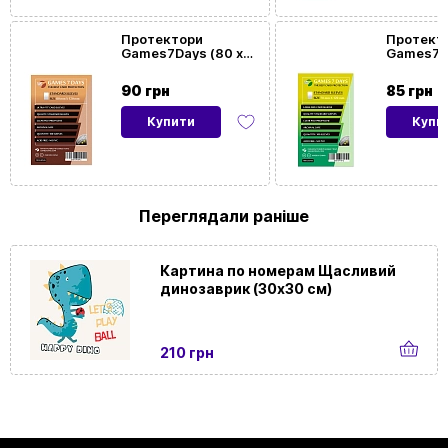
Протектори
Протект
Games7Days (80 x
Games7Da
120 мм) Standard
120 мм) 
Ultra-Fit (100 шт)
Large Siz
90 грн
85 грн
Купити
Купи
Переглядали раніше
Картина по номерам Щасливий
динозаврик (30х30 см)
210 грн