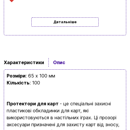
Детальніше
Вхід
Реєстрація
Характеристики
Опис
Бренди
Розміри
: 65 x 100 мм
Доставка та оплата
Кількість
: 100
Новини та статті
Повернення та обмін товарів
Протектори для карт
- це спеціальні захисні
Ваш кошик зараз порожній
пластикові обкладинки для карт, які
Політика конфіденційності
використовуються в настільних іграх. Ці прозорі
аксесуари призначені для захисту карт від зносу,
Контакти
Перегляньте асортимент нашого магазину і ви