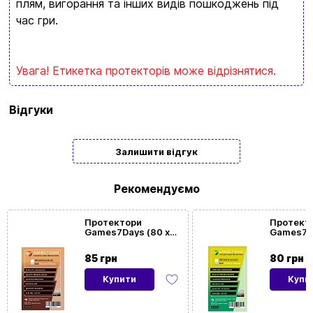
плям, вигорання та інших видів пошкоджень під
обовʼязково знайдете щось цікавеньке
час гри.
+380996393746
+380634324164
Увага! Етикетка протекторів може відрізнятися.
Замовити дзвінок
Бренд
Games
Відгуки
7Days
kubix.boardgames@gmail.com
Тип
Подарункові
Залишити відгук
Мова сайту:
UA
ㅤRU
Рекомендуємо
Протектори
Протект
Games7Days (80 x
Games7Da
120 мм) Premium
120 мм) 
Ultra-Fit (50 шт)
Large Siz
85 грн
80 грн
Купити
Купи