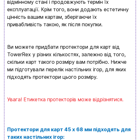
відмінному стані і продовжують термін їх
експлуатації. Крім того, вони додають естетичну
цінність вашим картам, зберігаючи їх
привабливість такою, як після покупки.
Ви можете придбати протектори для карт від
TowerRex у різних кількостях, залежно від того,
скільки карт такого розміру вам потрібно. Нижче
ми підготували перелік настільних ігор, для яких
Вхід
Реєстрація
підходять протектори цього розміру.
Бренди
Увага! Етикетка протекторів може відрізнятися.
Доставка та оплата
Новини та статті
Протектори для карт 45 х 68 мм підходять для
Повернення та обмін товарів
таких настільних ігор:
Ваш кошик зараз порожній