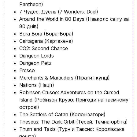
Pantheon)
7 Чудес: Дуель (7 Wonders: Duel)
Around the World in 80 Days (Навколо світу за
80 днів)
Bora Bora (Бора-Бора)
Cartagena (Картахена)
CO2: Second Chance
Dungeon Lords
Dungeon Petz
Fresco
Merchants & Marauders (Пірати і купці)
Nations (Нації)
Robinson Crusoe: Adventures on the Cursed
Island (Робінзон Крузо: Пригоди на таємному
острові)
The Settlers of Catan (Колонізатори)
Theseus: The Dark Orbit (Тесей. Темна орбіта)
Thurn and Taxis (Турн и Таксис: Королівська
пошта)