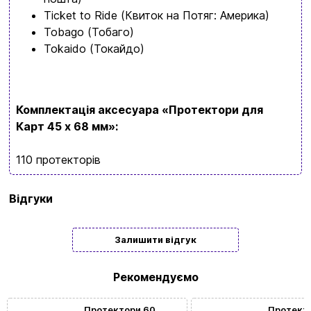
Ticket to Ride (Квиток на Потяг: Америка)
Tobago (Тобаго)
Tokaido (Токайдо)
Комплектація аксесуара «Протектори для
Карт
45 х 68 мм»:
110 протекторів
Бренд
Tower
Відгуки
Rex
Мова
Українська
Залишити відгук
Рекомендуємо
Протектори 60
Протект