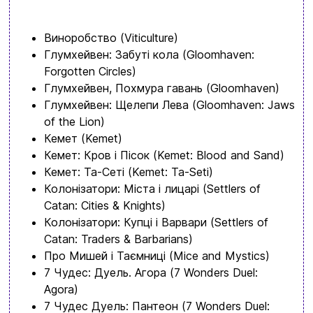
Політика конфіденційності
Контакти
Виноробство (Viticulture)
Перегляньте асортимент нашого магазину і ви
Глумхейвен: Забуті кола (Gloomhaven:
обовʼязково знайдете щось цікавеньке
Forgotten Circles)
+380996393746
Глумхейвен, Похмура гавань (Gloomhaven)
Глумхейвен: Щелепи Лева (Gloomhaven: Jaws
+380634324164
of the Lion)
Кемет (Kemet)
Замовити дзвінок
Кемет: Кров і Пісок (Kemet: Blood and Sand)
kubix.boardgames@gmail.com
Кемет: Та-Сеті (Kemet: Ta-Seti)
Колонізатори: Міста і лицарі (Settlers of
Мова сайту:
Catan: Cities & Knights)
UA
ㅤRU
Колонізатори: Купці і Варвари (Settlers of
Catan: Traders & Barbarians)
Про Мишей і Таємниці (Mice and Mystics)
7 Чудес: Дуель. Агора (7 Wonders Duel:
Agora)
7 Чудес Дуель: Пантеон (7 Wonders Duel: