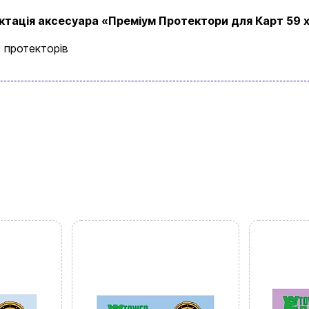
ктація аксесуара «Преміум Протектори для Карт 59 х
Замовити дзвінок
0 протекторів
kubix.boardgames@gmail.com
Мова сайту:
UA
ㅤRU