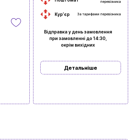
перевізника
Курʼєр
За тарифами перевізника
Відправка у день замовлення
при замовленні до 14:30,
окрім вихідних
Детальніше