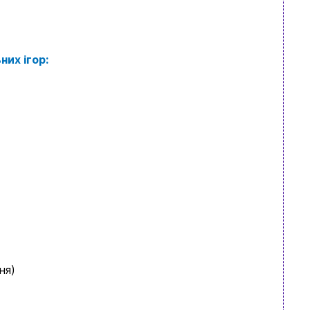
них ігор:
ово знайдете
ня)