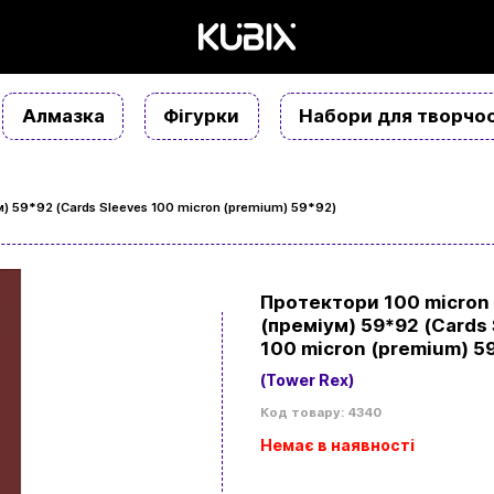
Алмазка
Фігурки
Набори для творчос
) 59*92 (Cards Sleeves 100 micron (premium) 59*92)
Протектори 100 micron
(преміум) 59*92 (Cards
100 micron (premium) 5
(Tower Rex)
Код товару: 4340
Немає в наявності