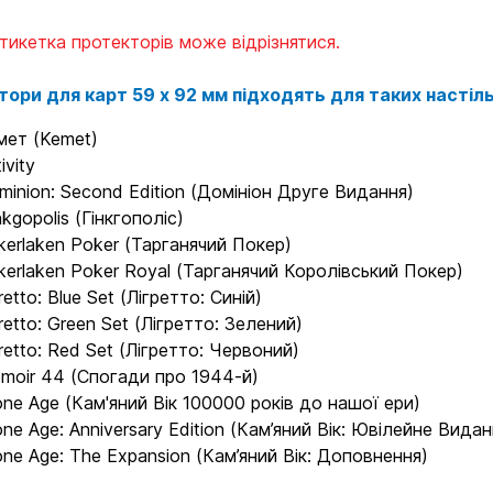
Етикетка протекторів може відрізнятися.
Бренди
тори для карт 59 х 92
мм підходять для таких настіль
Доставка та оплата
мет (Kemet)
ivity
Новини та статті
minion: Second Edition (Домініон Друге Видання)
nkgopolis (Гінкгополіс)
Повернення та обмін товарів
kerlaken Poker (Тарганячий Покер)
kerlaken Poker Royal (Тарганячий Королівський Покер)
Ваш кошик зараз порожній
Політика конфіденційності
retto: Blue Set (Лігретто: Синій)
gretto: Green Set (Лігретто: Зелений)
Контакти
gretto: Red Set (Лігретто: Червоний)
асортимент нашого магазину і ви обовʼязк
moir 44 (Спогади про 1944-й)
щось цікавеньке
one Age (Кам'яний Вік 100000 років до нашої ери)
one Age: Anniversary Edition (Кам’яний Вік: Ювілейне Видан
+380996393746
one Age: The Expansion (Кам’яний Вік: Доповнення)
+380634324164