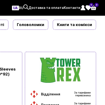
0
0
Доставка та оплата
Контакти
UA
ㅤRU
ті
Головоломки
Книги та комікси
 Sleeves
9*92)
За тарифами
Відділення
перевізника
За тарифами
Поштомат