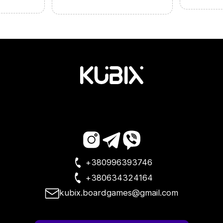
+380996393746
+380634324164
kubix.boardgames@gmail.com