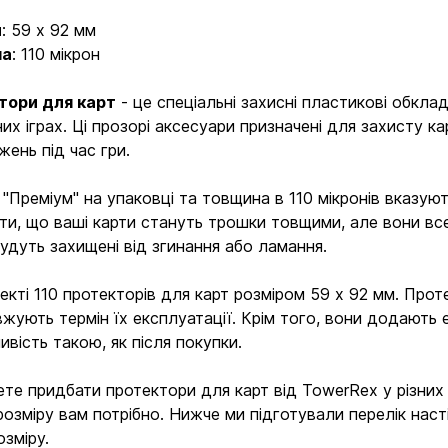
и
: 59 х 92 мм
на
: 110 мікрон
тори для карт
- це спеціальні захисні пластикові обкла
них іграх. Ці прозорі аксесуари призначені для захисту ка
ень під час гри.
 "Преміум" на упаковці та товщина в 110 мікронів вказую
ти, що ваші карти стануть трошки товщими, але вони все
будуть захищені від згинання або ламання.
екті 110 протекторів для карт розміром 59 х 92 мм. Проте
вжують термін їх експлуатації. Крім того, вони додають 
ивість такою, як після покупки.
те придбати протектори для карт від TowerRex у різних к
розміру вам потрібно. Нижче ми підготували перелік наст
Вхід
Реєстрація
озміру.