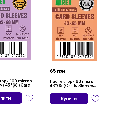
65 грн
ори 100 micron
Протектори 60 micron
м) 45*68 (Cards
43*65 (Cards Sleeves
 100 micron
60 micron 43*65)
m) 45*68)
упити
Купити