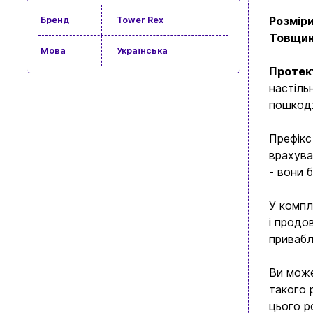
Розмір
Бренд
Tower Rex
Товщи
Мова
Українська
Протек
настіль
пошкодж
Префікс
врахува
- вони 
У компл
і продо
привабл
Ви може
такого 
цього р