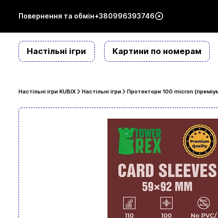
Повернення та обмін
+380996393746
Настільні ігри
Картини по номерам
Настільні ігри KUBIX
Настільні ігри
Протектори 100 micron (преміум