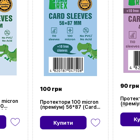
90 грн
100 грн
Протект
 micron
Протектори 100 micron
(преміу
00
(преміум) 56*87 (Cards
Sleeves
100
Sleeves 100 micron
(premiu
m)
(premium) 56*87)
К
Купити