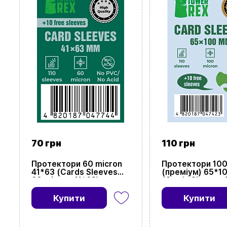
70 грн
110 грн
Протектори 60 micron
Протектори 100
41*63 (Cards Sleeves
(преміум) 65*1
60 micron 41*63)
(Cards Sleeves 
micron (premiu
65*100)
Купити
Купити