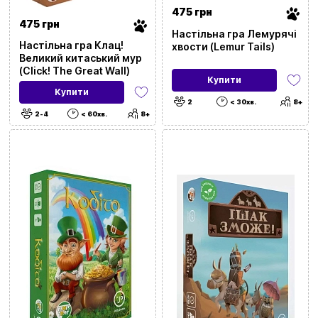
475 грн
475 грн
Настільна гра Лемурячі
Настільна гра Клац!
хвости (Lemur Tails)
Великий китаський мур
(Click! The Great Wall)
Купити
Купити
2
< 30хв.
8+
2-4
< 60хв.
8+