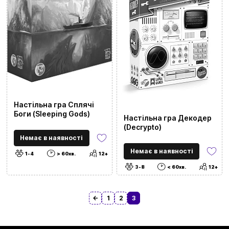
Настільна гра Сплячі
Боги (Sleeping Gods)
Настільна гра Декодер
(Decrypto)
Немає в наявності
Немає в наявності
1-4
> 60хв.
12+
3-8
< 60хв.
12+
←
1
2
3