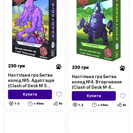
230 грн
230 грн
Настільна гра Битва
Настільна гра Битва
колод №5. Адаптація
колод №4. Вторгнення
(Clash of Deck № 5
(Clash of Deck № 4
Adaptation)
Intrusion)
Купити
Купити
1-2
< 60хв.
8+
1-2
< 30хв.
8+