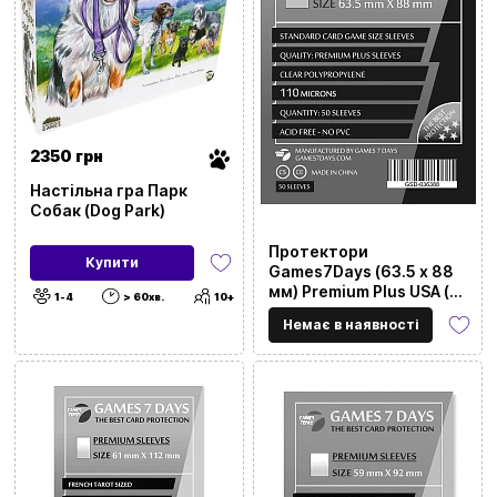
2350 грн
Настільна гра Парк
Собак (Dog Park)
Протектори
Купити
Games7Days (63.5 x 88
мм) Premium Plus USA (50
1-4
> 60хв.
10+
шт)
Немає в наявності