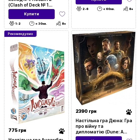
(Clash of Deck № 1
2-6
< 60хв.
8+
Dedication)
Купити
1-2
< 30хв.
8+
Рекомендуємо
2390 грн
Настільна гра Дюна: Гра
про війну та
775 грн
дипломатію (Dune: A
Game of Conquest and
Настільна гра Ансамбль