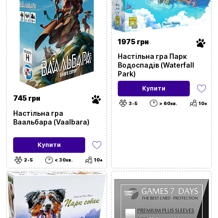
1975 грн
Настільна гра Парк
Водоспадів (Waterfall
Park)
Купити
745 грн
3-5
> 60хв.
10+
Настільна гра
Ваальбара (Vaalbara)
Купити
2-5
< 30хв.
10+