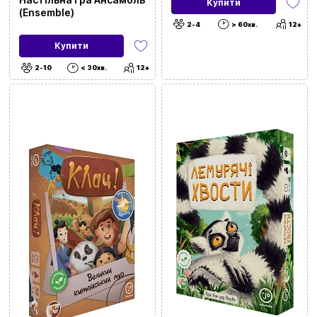
Купити
Diplomacy)
(Ensemble)
2-4
> 60хв.
12+
Купити
2-10
< 30хв.
12+