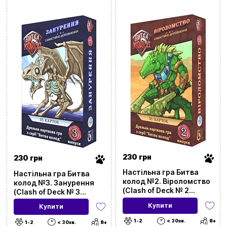
230 грн
230 грн
Настільна гра Битва
Настільна гра Битва
колод №2. Віроломство
колод №3. Занурення
(Clash of Deck № 2
(Clash of Deck № 3
Treachery)
Diving)
Купити
Купити
1-2
< 30хв.
8+
1-2
< 30хв.
8+