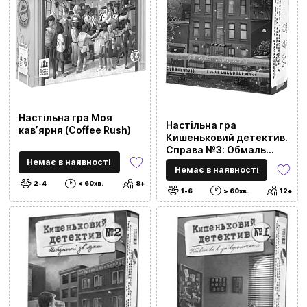
Настільна гра Моя
Настільна гра
кавʼярня (Coffee Rush)
Кишеньковий детектив.
Справа №3: Обмаль
часу (Pocket Detective:
Немає в наявності
Немає в наявності
Case №3. Time is running
2-4
< 60хв.
8+
out)
1-6
> 60хв.
12+