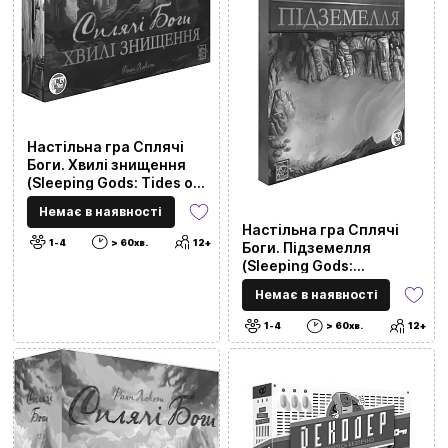
Настільна гра Сплячі
Боги. Хвилі знищення
(Sleeping Gods: Tides of
Ruin)
Немає в наявності
Настільна гра Сплячі
1-4
> 60хв.
12+
Боги. Підземелля
(Sleeping Gods:
Dungeons)
Немає в наявності
1-4
> 60хв.
12+